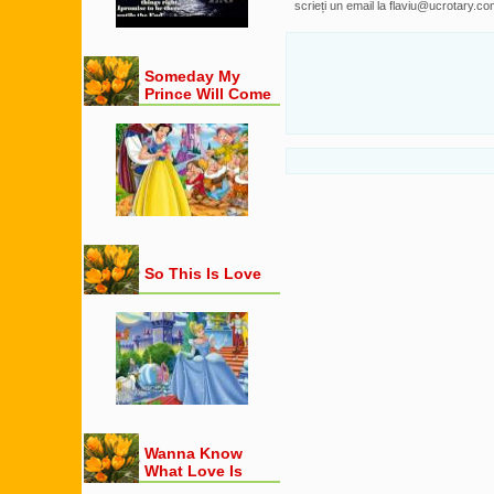
scrieți un email la flaviu@ucrotary.co
Someday My
Prince Will Come
So This Is Love
Wanna Know
What Love Is