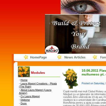
10.06.2011 Flav
Modules
multumesc pt. 
·
Home
·
Posted on Saturday
Laura Magori Creations - Ploaia
(The Rain)
·
About Laura Magori (Laura
Copiii merită mai mult Clubul Rotary a 
Angey)
Năsăud cu un laborator de informatic
·
Cv Laura Magori
romÃ¢n Ã®n vÃ¢rstă de 23 de ani, Fl
·
Diplome
studieze la o universitate din Carol
RomÃ¢nia pentru a ajuta școala unde
·
Duos
valoare de 35.000 USD Ã®ntre clubul R