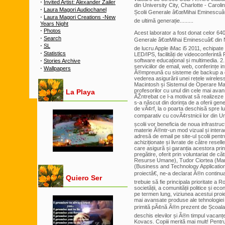
·
Invited Artist: Alexander Zailer
din University City, Charlotte - Caroli
·
Laura Magori Audiochanel
Școlii Generale â€œMihai Eminescuâ€
·
Laura Magori Creations -New
de ultimă generație.........
Years Night
·
Photos
Acest laborator a fost donat celor 640
·
Search
Generale â€œMihai Eminescuâ€ din Nă
·
SL
de lucru Apple iMac i5 2011, echipate
·
Statistics
LED/IPS, facilități de videoconferintă 
·
software educațional și multimedia. 
Stories Archive
serviciilor de email, web, conferințe i
·
Wallpapers
Ã®mpreună cu sisteme de backup a da
vederea asigurării unei rețele wirel
Macintosh și Sistemul de Operare Mac 
profesorilor cu unul din cele mai avan
La Playa
ÃŽntrebat ce l-a motivat să realizeze
s-a născut din dorința de a oferii gene
de vÃ¢rf, la o poarta deschisă spre
comparativ cu covÃ¢rstnicii lor din U
școlii vor beneficia de noua infrastruc
materie Ã®ntr-un mod vizual și interact
adresă de email pe site-ul școlii pen
achiziționate și livrate de către re
care asigură și garanția acestora prin 
pregătire, oferit prin voluntariat de
Resurse Umane), Tudor Ciortea (Man
(Business and Technology Application
proiectâ€, ne-a declarat Ã®n continua
Quiero Ser
trebuie să fie principala prioritate a 
societății, a comunității politice și e
pe termen lung, viziunea acestui proie
mai avansate produse ale tehnologiei
primită pÃ¢nă Ã®n prezent de Școala
deschis elevilor și Ã®n timpul vacanț
Kovacs. Copiii merită mai mult! Pentr